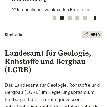
Informationen zu aktuellen Erdbeben
Pfadnavigation
Teilen
Startseite
Landesamt für Geologie,
Rohstoffe und Bergbau
(LGRB)
Das Landesamt für Geologie, Rohstoffe und
Bergbau (LGRB) im Regierungs­präsidium
Freiburg ist die zentrale geo­wissen­
schaftliche Fach­behörde und Berg­behörde