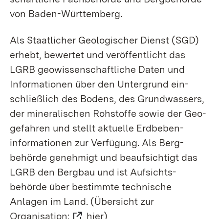
von Baden-Würt­tem­berg.
Als Staat­licher Geolo­gischer Dienst (SGD)
erhebt, bewertet und veröffent­licht das
LGRB geo­­wissen­­schaft­liche Daten und
Infor­­ma­tio­nen über den Unter­­grund ein­
schließlich des Bodens, des Grund­wassers,
der mine­ra­lischen Rohstoffe sowie der Geo­
gefahren und stellt aktuelle Erdbeben­
informa­tionen zur Verfügung. Als Berg­
behörde genehmigt und beauf­sichtigt das
LGRB den Bergbau und ist Aufsichts­
behörde über bestimmte tech­nische
Anlagen im Land. (Übersicht zur
Organisation:
hier
)