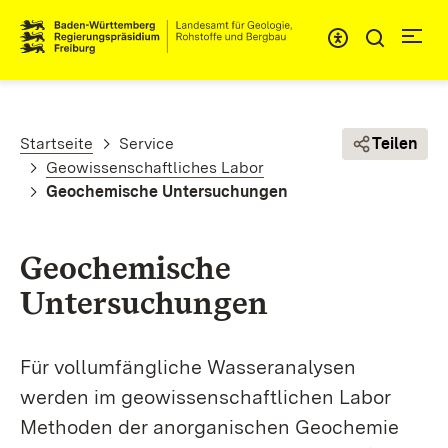
Direkt zum Inhalt
Pfadnavigation
Startseite
Service
Teilen
Geowissenschaftliches Labor
Geochemische Untersuchungen
Geochemische
Untersuchungen
Für vollumfängliche Wasseranalysen
werden im geo­wissenschaft­lichen Labor
Methoden der an­organischen Geochemie