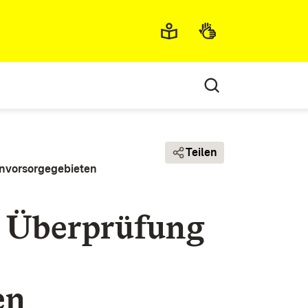
Metamenü
Teilen
onvorsorgegebieten
r Überprüfung
en