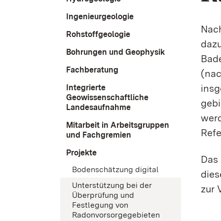
Ingenieurgeologie
Nach
Rohstoffgeologie
dazu
Bohrungen und Geophysik
Bade
Fachberatung
(nac
insg
Integrierte
Geowissenschaftliche
gebi
Landesaufnahme
werd
Mitarbeit in Arbeitsgruppen
Refe
und Fachgremien
Projekte
Das 
Bodenschätzung digital
dies
Unterstützung bei der
zur 
Überprüfung und
Festlegung von
Radonvorsorgegebieten