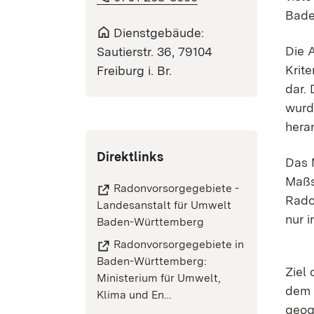
Bade
Dienstgebäude:
Die 
Sautierstr. 36, 79104
Krit
Freiburg i. Br.
dar.
wurd
hera
Direktlinks
Das 
Maßs
Radonvorsorgegebiete -
Rado
Landesanstalt für Umwelt
nur 
Baden-Württemberg
Radonvorsorgegebiete in
Baden-Württemberg:
Ziel
Ministerium für Umwelt,
dem 
Klima und En…
geog