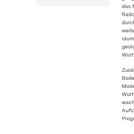
das 
Rado
durc
weit
räum
geol
Würt
Zusät
Bode
Mode
Würt
wach
Aufl
Prog