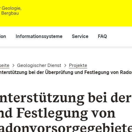
ion
Informationssysteme
Service
FAQ
adnavigation
seite
Geologischer Dienst
Projekte
nterstützung bei der Überprüfung und Festlegung von Rad
nterstützung bei de
nd Festlegung von
adonvorsorgegebiet