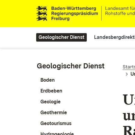
Direkt zum Inhalt
Main navigation
Geologischer Dienst
Landesbergdirekt
Pf
Geologischer Dienst
Start
U
Boden
Erdbeben
U
Geologie
u
Geothermie
Geotourismus
R
Hydrogeologie