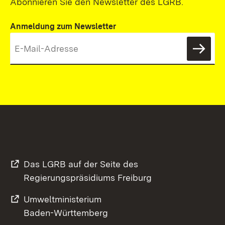
Abonnieren Sie den Newsletter des LGRB.
Anmeldung zum Newsletter
News
Das LGRB auf der Seite des
Regierungspräsidiums Freiburg
Umweltministerium
Baden-Württemberg