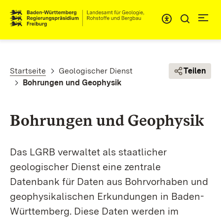
Direkt zum Inhalt
Pfadnavigation
Startseite
Geologischer Dienst
Teilen
Bohrungen und Geophysik
Bohrungen und Geophysik
Das LGRB verwaltet als staatlicher
geologischer Dienst eine zentrale
Datenbank für Daten aus Bohr­­vorhaben und
geo­­physi­kalischen Erkundungen in Baden-
Württem­berg. Diese Daten werden im