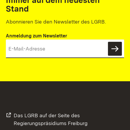
Immer auf dem neuesten
Stand
Abonnieren Sie den Newsletter des LGRB.
Anmeldung zum Newsletter
News
Das LGRB auf der Seite des
Regierungspräsidiums Freiburg