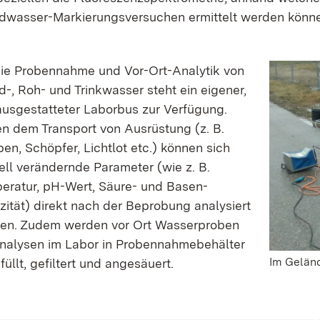
dwasser-Markierungsversuchen ermittelt werden könn
die Probennahme und Vor-Ort-Analytik von
d-, Roh- und Trinkwasser steht ein eigener,
ausgestatteter Labor­bus zur Verfügung.
n dem Transport von Ausrüstung (z. B.
en, Schöpfer, Lichtlot etc.) können sich
ell verändernde Parameter (wie z. B.
eratur, pH-Wert, Säure- und Basen­
zität) direkt nach der Beprobung analysiert
en. Zudem werden vor Ort Wasser­proben
Analysen im Labor in Proben­nahme­behälter
Im Gelän
üllt, gefiltert und angesäuert.