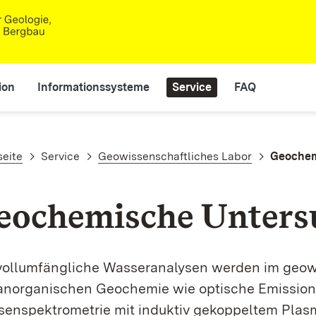
ion
Informationssysteme
Service
FAQ
adnavigation
seite
Service
Geowissenschaftliches Labor
Geochem
eochemische Unter
vollumfängliche Wasseranalysen werden im geo­w
an­organischen Geochemie wie optische Emissions
en­­spektrometrie mit induktiv gekoppeltem Plas