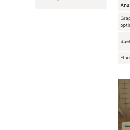
Ana
Grap
opti
Spek
Fluo