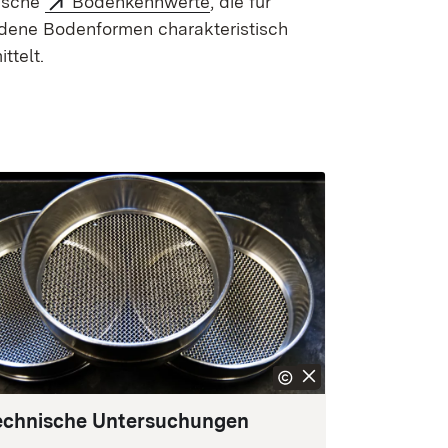
ische
Bodenkennwerte
, die für
dene Bodenformen charakteristisch
ittelt.
chnische Untersuchungen