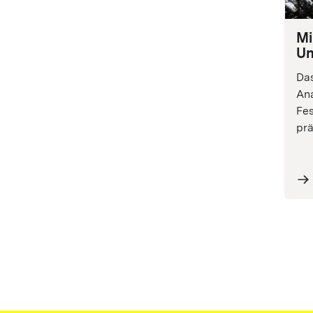
Mi
Un
Das
Ana
Fes
prä