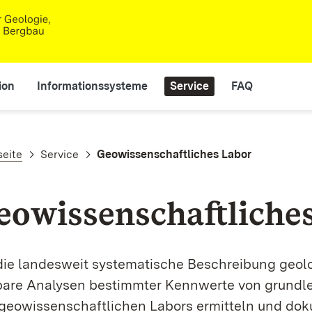
ion
Informationssysteme
Service
FAQ
adnavigation
seite
Service
Geowissenschaftliches Labor
eowissenschaftliche
die landesweit systematische Beschreibung geolo
bare Analysen bestimmter Kennwerte von grundl
geo­wissen­schaft­lichen Labors ermitteln und d