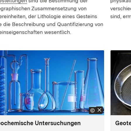
estellungen
sind die Bestimmung der
physikal
ographischen Zusammensetzung von
verschie
ereinheiten, der Lithologie eines Gesteins
sind, erm
e die Beschreibung und Quantifizierung von
ins­eigen­schaften wesentlich.
ochemische Untersuchungen
Geote