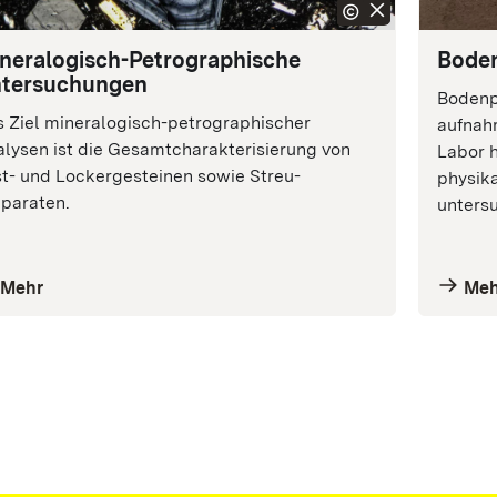
neralogisch-Petrographische
Boden
tersuchungen
Bodenp
 Ziel mineralogisch-petrographischer
aufnah
lysen ist die Gesamt­charakterisierung von
Labor h
t- und Locker­gesteinen sowie Streu­
physik
paraten.
untersu
Mehr
Meh