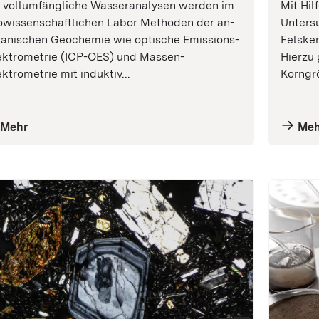
r vollumfängliche Wasseranalysen werden im
Mit Hil
­wissenschaft­lichen Labor Methoden der an­
Unter­
anischen Geochemie wie optische Emissions­­
Felske
ktrometrie (ICP-OES) und Massen­­
Hierzu 
ktrometrie mit induktiv...
Korngrö
Mehr
Meh