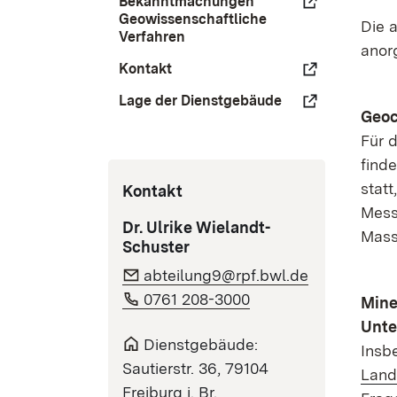
Bekanntmachungen
Geowissenschaftliche
Die 
Verfahren
anor
Kontakt
Lage der Dienstgebäude
Geoc
Für 
find
stat
Kontakt
Messv
Dr. Ulrike Wielandt-
Mass
Schuster
abteilung9@rpf.bwl.de
0761 208-3000
Mine
Unte
Dienstgebäude:
Insb
Sautierstr. 36, 79104
Land
Freiburg i. Br.