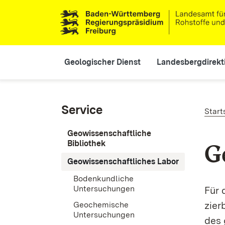
Direkt zum Inhalt
Main navigation
Geologischer Dienst
Landesbergdirekt
Pf
Service
Start
Geowissenschaftliche
Bibliothek
G
Geowissenschaftliches Labor
Bodenkundliche
Untersuchungen
Für 
zier
Geochemische
Untersuchungen
des 