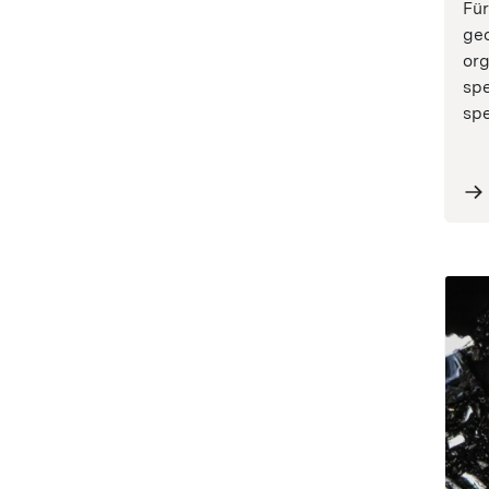
Fü
geo
org
spe
spe