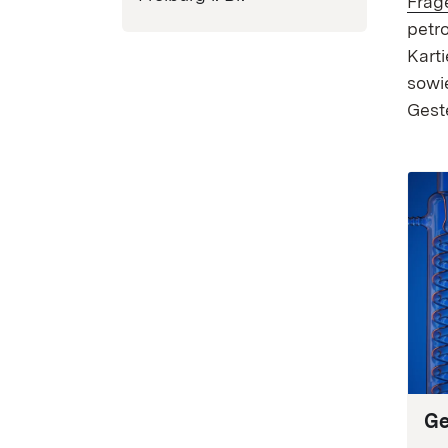
Frag
petr
Karti
sowi
Geste
Ge