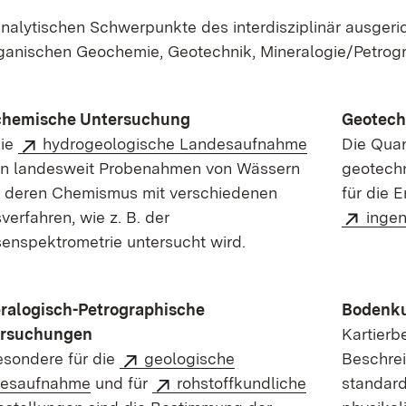
analytischen Schwerpunkte des interdisziplinär ausgeri
ganischen Geochemie, Geotechnik, Mineralogie/Petrog
hemische Untersuchung
Geotech
die
hydrogeologische Landesaufnahme
Die Quan
en landesweit Probenahmen von Wässern
geotechn
t, deren Chemismus mit verschiedenen
für die 
erfahren, wie z. B. der
ingen
enspektrometrie untersucht wird.
ralogisch-Petrographische
Bodenku
rsuchungen
Kartierb
esondere für die
geologische
Beschrei
esaufnahme
und für
rohstoffkundliche
standard