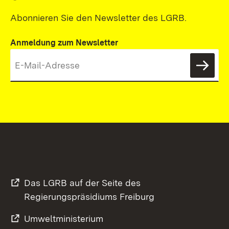
Abonnieren Sie den Newsletter des LGRB.
Anmeldung zum Newsletter
News
Das LGRB auf der Seite des
Regierungspräsidiums Freiburg
Umweltministerium