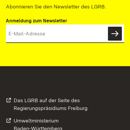
Abonnieren Sie den Newsletter des LGRB.
Anmeldung zum Newsletter
News
Das LGRB auf der Seite des
Regierungspräsidiums Freiburg
Umweltministerium
Baden-Württemberg