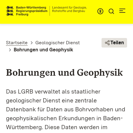
Direkt zum Inhalt
Pfadnavigation
Startseite
Geologischer Dienst
Teilen
Bohrungen und Geophysik
Bohrungen und Geophysik
Das LGRB verwaltet als staatlicher
geologischer Dienst eine zentrale
Datenbank für Daten aus Bohr­­vorhaben und
geo­­physi­kalischen Erkundungen in Baden-
Württem­berg. Diese Daten werden im