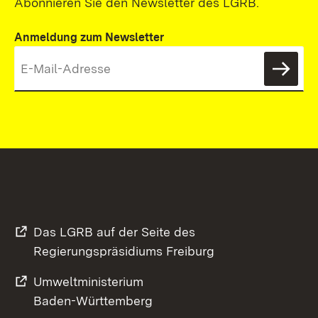
Abonnieren Sie den Newsletter des LGRB.
Anmeldung zum Newsletter
News
Das LGRB auf der Seite des
Regierungspräsidiums Freiburg
Umweltministerium
Baden-Württemberg