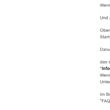
Wenn
Und 
Obe
Start
Darun
das 
"
Inf
Wenn
Unte
Im B
"FAQ