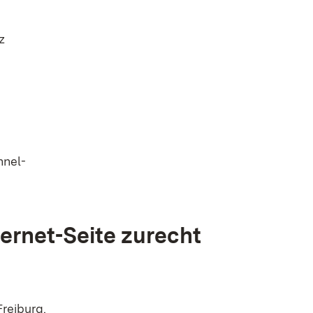
z
nnel-
ternet-Seite zurecht
reiburg.