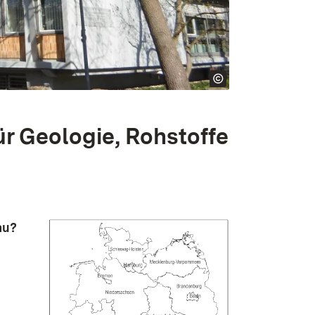
r Geologie, Rohstoffe
au?