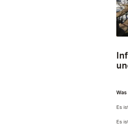
In
un
Was 
Es i
Es is