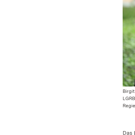
Birgi
LGRB 
Regie
Das 