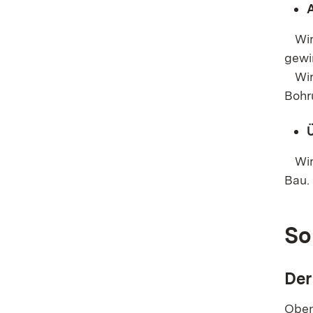
A
Wir 
gewi
Wir 
Bohr
Wir 
Bau.
So
Der
Obe