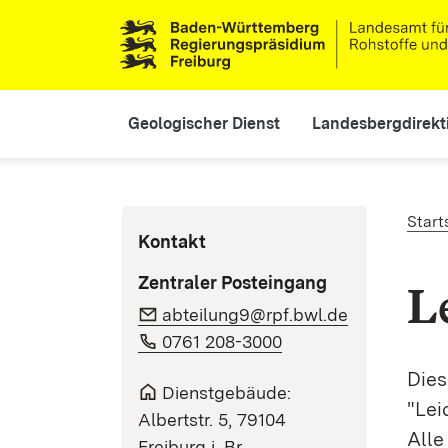
Direkt zum Inhalt
Main navigation
Geologischer Dienst
Landesbergdirekt
Pf
Start
Kontakt
Zentraler Posteingang
L
abteilung9@rpf.bwl.de
0761 208-3000
Dies
Dienstgebäude:
"Lei
Albertstr. 5, 79104
Alle
Freiburg i. Br.