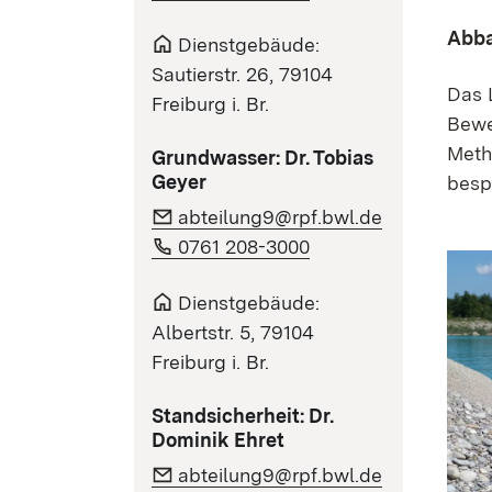
Abba
Dienstgebäude:
Sautierstr. 26, 79104
Das L
Freiburg i. Br.
Bewe
Metho
Grundwasser: Dr. Tobias
Geyer
besp
abteilung9@rpf.bwl.de
0761 208-3000
Dienstgebäude:
Albertstr. 5, 79104
Freiburg i. Br.
Standsicherheit: Dr.
Dominik Ehret
abteilung9@rpf.bwl.de