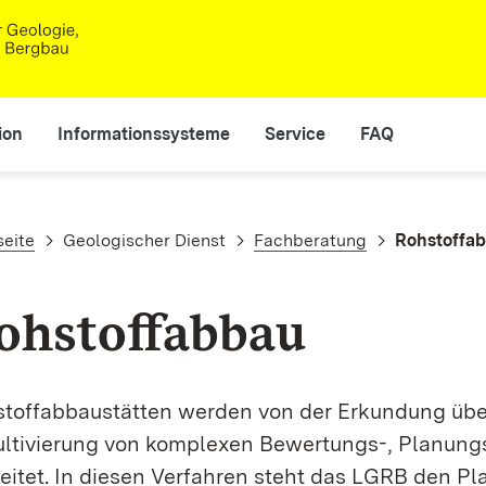
ion
Informationssysteme
Service
FAQ
adnavigation
seite
Geologischer Dienst
Fachberatung
Rohstoffa
ohstoffabbau
toff­­abbau­­stätten werden von der Erkundung üb
ltivierung von komplexen Bewertungs-, Planungs-
eitet. In diesen Verfahren steht das LGRB den Pl