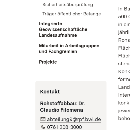
Sicherheitsüberprüfung
In B
Träger öffentlicher Belange
500 G
Integrierte
in e
Geowissenschaftliche
jähr
Landesaufnahme
Roh­s
Mitarbeit in Arbeitsgruppen
Fläche
und Fachgremien
Fläc
Projekte
stehe
Konkur
forme
Land­
Kontakt
Inte
kon­k
Rohstoffabbau: Dr.
Claudio Filomena
jeweil
behö
abteilung9@rpf.bwl.de
0761 208-3000