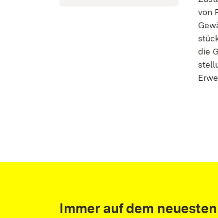
von P
Gewäh
stüc
die G
stel­l
Erwei
Immer auf dem neuesten