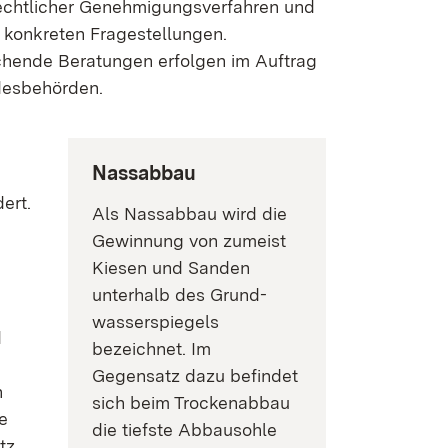
echtlicher Genehmigungs­verfahren und
 konkreten Frage­stellungen.
hende Beratungen erfolgen im Auftrag
es­behörden.
Nassabbau
ert.
Als Nassabbau wird die
Gewinnung von zumeist
Kiesen und Sanden
unterhalb des Grund­­­­­­
wasser­­­­­­spiegels
d
bezeichnet. Im
Gegensatz dazu befindet
h
sich beim Trocken­abbau
e
die tiefste Abbausohle
tz