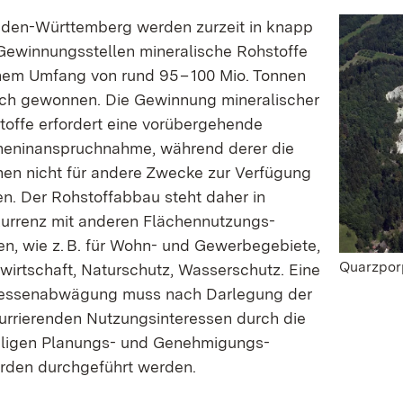
aden-Württemberg werden zurzeit in knapp
e­win­nungs­­­­­­stellen mineralische Rohstoffe
inem Umfang von rund 95 – 100 Mio. Tonnen
lich gewonnen. Die Gewinnung mineralischer
toffe erfordert eine vorüber­­gehende
n­­­­­­­­­­­­­inanspruch­­­nahme, während derer die
hen nicht für andere Zwecke zur Verfügung
n. Der Rohstoff­­abbau steht daher in
renz mit anderen Flächen­­­­­­­­­­nutzungs­­­­­­­­
n, wie z. B. für Wohn- und Gewerbe­­­­­­gebiete,
Quarzpor
wirtschaft, Natur­schutz, Wasser­­schutz. Eine
ressen­­­­­abwägung muss nach Darlegung der
ur­rie­­renden Nutzungs­­­­­interessen durch die
igen Planungs- und Genehmigungs­­­­­­­­­­­­­­
rden durchgeführt werden.