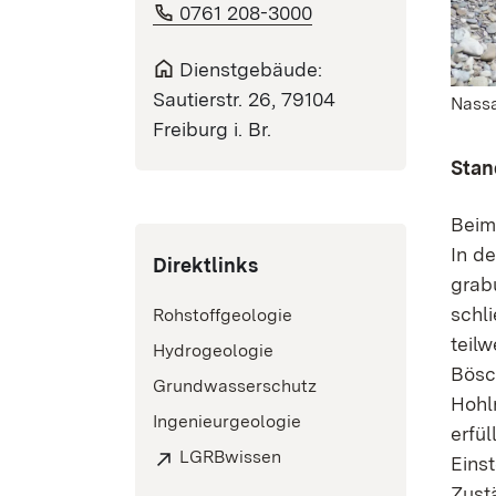
0761 208-3000
Dienstgebäude:
Sautierstr. 26, 79104
Nass
Freiburg i. Br.
Stan
Beim
In d
Direktlinks
grab
schli
Rohstoffgeologie
teilw
Hydrogeologie
Bösc
Grundwasserschutz
Hohlr
Ingenieurgeologie
erfül
LGRBwissen
Einst
Zust