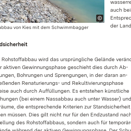
wasser­r
auch bei
Entsprec
der Land
abbau von Kies mit dem Schwimmbagger
dsicherheit
 Rohstoff­abbau wird das ursprüngliche Gelände veränd
er aktiven Gewinnungs­­phase geschieht dies durch Ab­
ungen, Bohrungen und Sprengungen, in der daran an­
eßenden Renatu­­rierungs- und Rekulti­­­­vie­­rungs­­­­­phase
eise auch durch Auf­füllungen. Es entstehen künstliche
hungen (bei einem Nass­­abbau auch unter Wasser) un
äume, die entsprechende Kriterien zur Stand­­­­­­sicherheit
len müssen. Dies gilt nicht nur für den End­zustand nac
ellung des Rohstoff­­­abbaus, sondern auch für temporär
ände während der aktiven Gewinnungs­­­­­phase. Der Schu