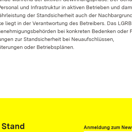
ersonal und Infra­struktur in aktiven Betrieben und dami
r­­leistung der Stand­sicherheit auch der Nach­bar­­­­­­­­grund­
ke liegt in der Verantwortung des Betreibers. Das LGRB
enehmigungs­­­­­­­­behörden bei konkreten Bedenken oder Frage­­­­­
un­gen zur Stand­­­­­­­­sicher­­heit bei Neu­­­­­­­auf­schlüssen,
terungen oder Betriebs­­­­­­­plänen.
 Stand
Anmeldung zum News