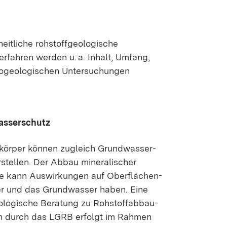
eitliche rohstoff­­geologische
rfahren werden u. a. Inhalt, Umfang,
ro­­­geologischen Untersuchungen
sserschutz
­körper können zugleich Grund­wasser­
arstellen. Der Abbau mineralischer
e kann Aus­wirkungen auf Oberflächen­
 und das Grund­wasser haben. Eine
ologische Beratung zu Rohstoff­­abbau­­
n durch das LGRB erfolgt im Rahmen