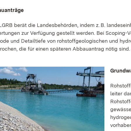
uanträge
GRB berät die Landes­behörden, indem z. B. landes­­einh
rtungen zur Verfügung gestellt werden. Bei Scoping-Ve
de und Detailtiefe von rohstoff­­­­geologischen und hyd
rochen, die für einen späteren Abbau­antrag nötig sind.
Grundwa
Rohstoff
leiter d
Rohstoff
gewässer
hydro­ge
vorhabe