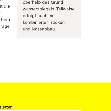
oberhalb des Grund­­­­­­­
t die
wasser­­­­­­­­­­­spiegels. Teilweise
­­
erfolgt auch ein
 berät
kombinierter Trocken-
­­­­­­­
und Nassabbau.
letter