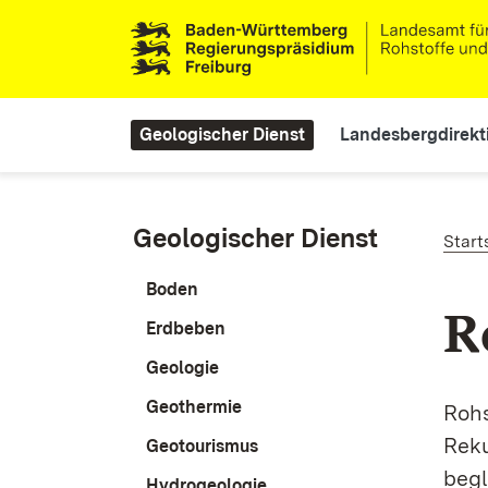
Direkt zum Inhalt
Main navigation
Geologischer Dienst
Landesbergdirekt
Pf
Geologischer Dienst
Start
Boden
R
Erdbeben
Geologie
Geothermie
Rohs
Reku
Geotourismus
begl
Hydrogeologie