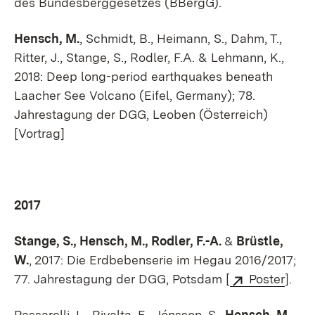
des Bundesberggesetzes (BBergG).
Hensch, M.
, Schmidt, B., Heimann, S., Dahm, T.,
Ritter, J., Stange, S., Rodler, F.A. & Lehmann, K.,
2018: Deep long-period earthquakes beneath
Laacher See Volcano (Eifel, Germany); 78.
Jahrestagung der DGG, Leoben (Österreich)
[Vortrag]
2017
Stange, S., Hensch, M., Rodler, F.-A.
&
Brüstle,
W.
,
2017: Die Erdbebenserie im Hegau 2016/2017;
77. Jahrestagung der DGG, Potsdam [
Poster
].
Passarelli, L., Rivalta, E., Jónsson, S.,
Hensch, M
.,