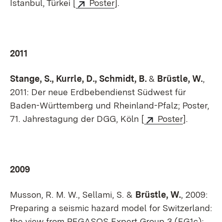
Istanbul, Türkei [
Poster
].
2011
Stange, S., Kurrle, D., Schmidt, B.
&
Brüstle, W.
,
2011:
Der neue Erdbebendienst Südwest für
Baden-Württemberg und Rheinland-Pfalz; Poster,
71. Jahrestagung der DGG, Köln [
Poster
].
2009
Musson, R. M. W., Sellami, S. &
Brüstle, W.
, 2009:
Preparing a seismic hazard model for Switzerland:
the view from PEGASOS Expert Group 3 (EG1c);