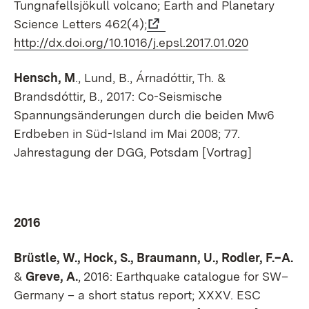
Tungnafellsjökull volcano; Earth and Planetary
Science Letters 462(4);
http://dx.doi.org/10.1016/j.epsl.2017.01.020
Hensch, M
., Lund, B., Árnadóttir, Th. &
Brandsdóttir, B., 2017: Co-Seismische
Spannungsänderungen durch die beiden Mw6
Erdbeben in Süd-Island im Mai 2008; 77.
Jahrestagung der DGG, Potsdam [Vortrag]
2016
Brüstle, W., Hock, S., Braumann, U., Rodler, F.–A.
&
Greve, A.
,
2016: Earthquake catalogue for SW–
Germany – a short status report; XXXV. ESC