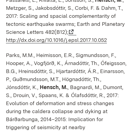
Metzger, S., Jakobsdóttir, S., Corbi, F. & Dahm, T.,
2017: Scaling and spacial complementarity of
tectonic earthquake swarms; Earth and Planetary
Science Letters 482(B12);
http://dx.doi.org/10.1016/j.epsl.2017.10.052
Parks, M.M., Heimisson, E.R., Sigmundsson, F.,
Hooper, A., Vogfjörð, K., Árnadóttir, Th., Ófeigsson,
B.G., Hreinsdóttir, S., Hjartardóttir, Á.R., Einarsson,
P., Guðmundsson, M.T., Högnadóttir, Th.,
Jónsdóttir, K.,
Hensch, M.
, Bagnardi, M., Dumont,
S., Drouin, V., Spaans, K. & Ólafsdóttir, R., 2017:
Evolution of deformation and stress changes
during the caldera collapse and dyking at
Bárðarbunga, 2014–2015: Implication for
triggering of seismicity at nearby