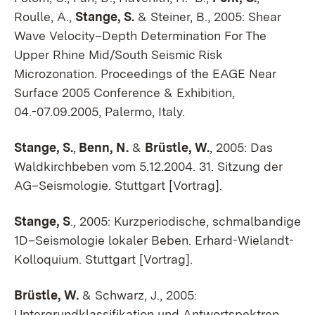
Roulle, A.,
Stange, S.
& Steiner, B., 2005: Shear
Wave Velocity–Depth Determination For The
Upper Rhine Mid/South Seismic Risk
Microzonation.
Proceedings of the EAGE Near
Surface 2005 Conference & Exhibition,
04.-07.09.2005, Palermo, Italy.
Stange, S.
,
Benn, N.
&
Brüstle, W.
, 2005
: Das
Waldkirchbeben vom 5.12.2004. 31. Sitzung der
AG–Seismologie. Stuttgart [Vortrag].
Stange, S
., 2005: Kurzperiodische, schmalbandige
1D–Seismologie lokaler Beben. Erhard-Wielandt-
Kolloquium. Stuttgart [Vortrag].
Brüstle, W.
& Schwarz, J., 2005:
Untergrundklassifikation und Antwortspektren