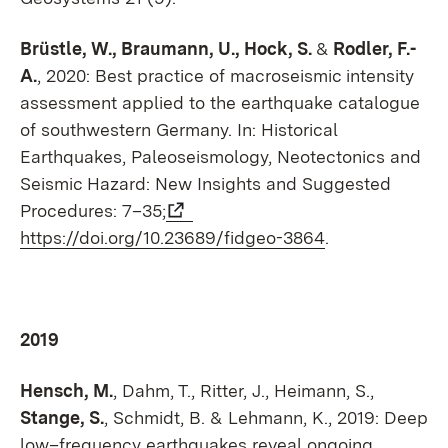
Brüstle, W., Braumann, U., Hock, S.
&
Rodler, F.-
A.
, 2020: Best practice of macroseismic intensity
assessment applied to the earthquake catalogue
of southwestern Germany. In: Historical
Earthquakes, Paleoseismology, Neotectonics and
Seismic Hazard: New Insights and Suggested
Procedures: 7–35;
https://doi.org/10.23689/fidgeo-3864
.
2019
Hensch, M.
, Dahm, T., Ritter, J., Heimann, S.,
Stange, S.
, Schmidt, B. & Lehmann, K., 2019: Deep
low–frequency earthquakes reveal ongoing