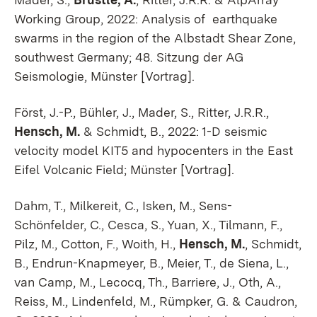
Working Group, 2022: Analysis of earthquake
swarms in the region of the Albstadt Shear Zone,
southwest Germany; 48. Sitzung der AG
Seismologie, Münster [Vortrag].
Först, J.-P., Bühler, J., Mader, S., Ritter, J.R.R.,
Hensch, M.
& Schmidt, B., 2022: 1-D seismic
velocity model KIT5 and hypocenters in the East
Eifel Volcanic Field; Münster [Vortrag].
Dahm, T., Milkereit, C., Isken, M., Sens-
Schönfelder, C., Cesca, S., Yuan, X., Tilmann, F.,
Pilz, M., Cotton, F., Woith, H.,
Hensch, M.
, Schmidt,
B., Endrun-Knapmeyer, B., Meier, T., de Siena, L.,
van Camp, M., Lecocq, Th., Barriere, J., Oth, A.,
Reiss, M., Lindenfeld, M., Rümpker, G. & Caudron,