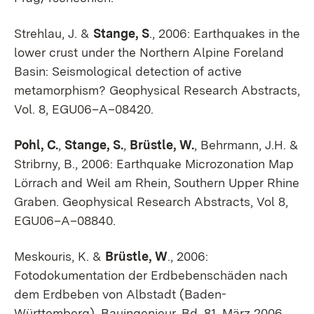
Strehlau, J. &
Stange, S
., 2006
:
Earthquakes in the
lower crust under the Northern Alpine Foreland
Basin: Seismological detection of active
metamorphism? Geophysical Research Abstracts,
Vol. 8, EGU06–A–08420.
Pohl, C.
,
Stange, S.
,
Brüstle, W.
, Behrmann, J.H. &
Stribrny, B., 2006: Earthquake Microzonation Map
Lörrach and Weil am Rhein, Southern Upper Rhine
Graben. Geophysical Research Abstracts, Vol 8,
EGU06–A–08840.
Meskouris, K. &
Brüstle, W
., 2006:
Fotodokumentation der Erdbebenschäden nach
dem Erdbeben von Albstadt (Baden-
Württemberg), Bauingenieur, Bd. 81, März 2006,