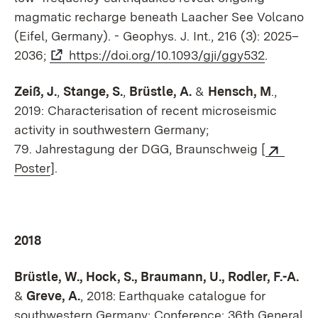
magmatic recharge beneath Laacher See Volcano
(Eifel, Germany). - Geophys. J. Int., 216 (3): 2025–
2036;
https://doi.org/10.1093/gji/ggy532
.
Zeiß, J.
,
Stange, S.
,
Brüstle, A.
&
Hensch, M
.,
2019: Characterisation of recent microseismic
activity in southwestern Germany;
79. Jahrestagung der DGG, Braunschweig [
Poster
].
2018
Brüstle, W., Hock, S., Braumann, U., Rodler, F.-A.
&
Greve, A.
, 2018:
Earthquake catalogue for
southwestern Germany; Conference: 36th General