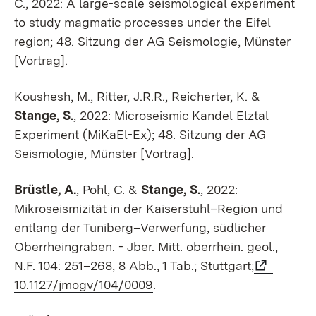
C., 2022: A large-scale seismological experiment
to study magmatic processes under the Eifel
region; 48. Sitzung der AG Seismologie, Münster
[Vortrag].
Koushesh, M., Ritter, J.R.R., Reicherter, K. &
Stange, S.
, 2022: Microseismic Kandel Elztal
Experiment (MiKaEl-Ex); 48. Sitzung der AG
Seismologie, Münster [Vortrag].
Brüstle, A.
, Pohl, C. &
Stange, S.
, 2022:
Mikroseismizität in der Kaiserstuhl–Region und
entlang der Tuniberg–Verwerfung, südlicher
Oberrheingraben. - Jber. Mitt. oberrhein. geol.,
N.F. 104: 251–268, 8 Abb., 1 Tab.; Stuttgart;
10.1127/jmogv/104/0009
.