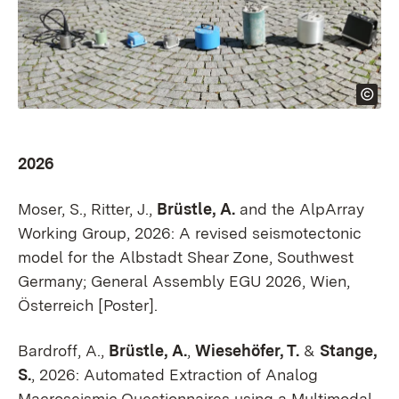
2026
Moser, S., Ritter, J.,
Brüstle, A.
and the AlpArray
Working Group, 2026: A revised seismotectonic
model for the Albstadt Shear Zone, Southwest
Germany; General Assembly EGU 2026, Wien,
Österreich [Poster].
Bardroff, A.,
Brüstle, A.
,
Wiesehöfer, T.
&
Stange,
S.
, 2026: Automated Extraction of Analog
Macroseismic Questionnaires using a Multimodal