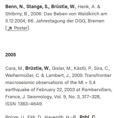
Benn, N.
,
Stange, S.,
Brüstle, W.
, Henk, A. &
Stribrny, B., 2006: Das Beben von Waldkirch am
5.12.2004; 66. Jahrestagung der DGG, Bremen
[
Poster
].
2005
Cara, M.,
Brüstle, W.
, Gisler, M., Kästli, P., Sira, C.,
Weihermüller, C. & Lambert, J., 2005: Transfrontier
macroseismic observations of the Ml = 5.4
earthquake of February 22, 2003 at Rambervillers,
France, J. Seismology, Vol. 9, No. 3, 317–328,
ISSN: 1383–4649.
Polom, U., Fäh, D., Havenith, H.–B.,
Pohl, C.
,