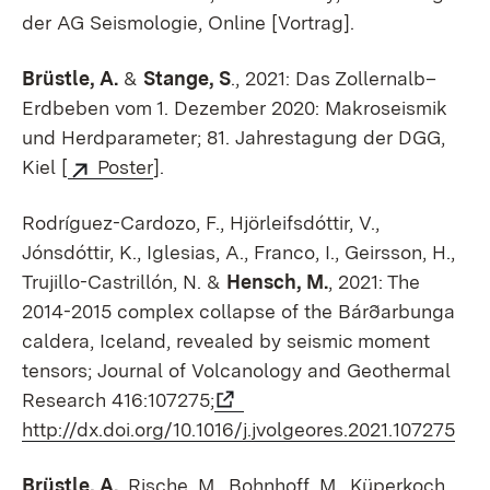
der AG Seismologie, Online [Vortrag].
Brüstle, A.
&
Stange, S
., 2021: Das Zollernalb–
Erdbeben vom 1. Dezember 2020: Makroseismik
und Herdparameter; 81. Jahrestagung der DGG,
Kiel [
Poster
].
Rodríguez-Cardozo, F., Hjörleifsdóttir, V.,
Jónsdóttir, K., Iglesias, A., Franco, I., Geirsson, H.,
Trujillo-Castrillón, N. &
Hensch, M.
, 2021: The
2014-2015 complex collapse of the Bárðarbunga
caldera, Iceland, revealed by seismic moment
tensors; Journal of Volcanology and Geothermal
Research 416:107275;
http://dx.doi.org/10.1016/j.jvolgeores.2021.107275
Brüstle, A.
, Rische, M., Bohnhoff, M., Küperkoch,