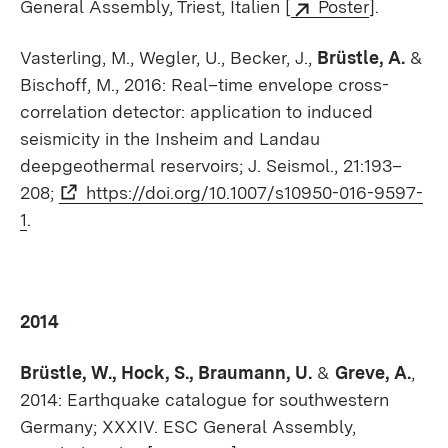
General Assembly, Triest, Italien [
Poster
].
Vasterling, M., Wegler, U., Becker, J.,
Brüstle, A.
&
Bischoff, M., 2016: Real–time envelope cross-
correlation detector: application to induced
seismicity in the Insheim and Landau
deepgeothermal reservoirs; J. Seismol., 21:193–
208;
https://doi.org/10.1007/s10950-016-9597-
1
.
2014
Brüstle, W., Hock, S., Braumann, U.
&
Greve, A.
,
2014: Earthquake catalogue for southwestern
Germany; XXXIV. ESC General Assembly,