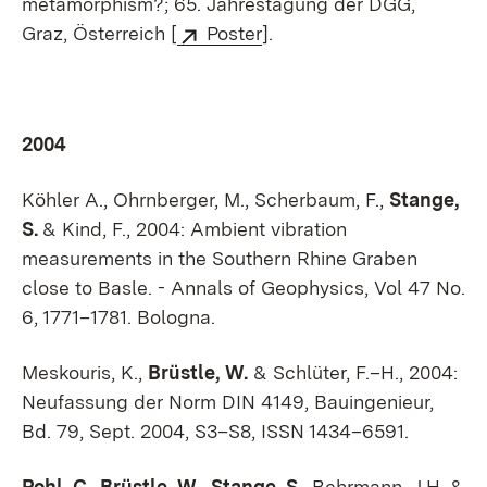
metamorphism?; 65. Jahrestagung der DGG,
Graz, Österreich [
Poster
].
2004
Köhler A., Ohrnberger, M., Scherbaum, F.,
Stange,
S.
& Kind, F., 2004: Ambient vibration
measurements in the Southern Rhine Graben
close to Basle. - Annals of Geophysics, Vol 47 No.
6, 1771–1781. Bologna.
Meskouris, K.,
Brüstle, W.
& Schlüter, F.–H., 2004:
Neufassung der Norm DIN 4149, Bauingenieur,
Bd. 79, Sept. 2004, S3–S8, ISSN 1434–6591.
Pohl, C.
,
Brüstle, W.,
Stange, S.
, Behrmann, J.H. &