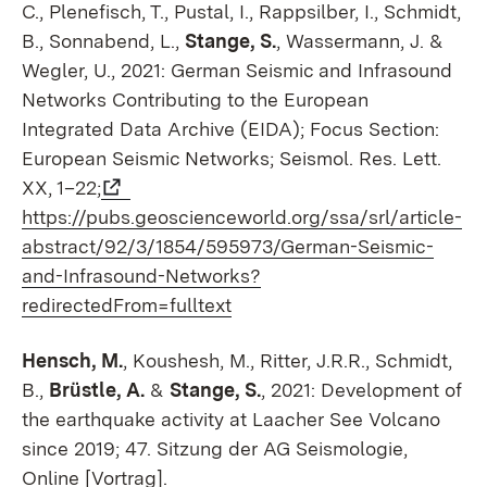
C., Plenefisch, T., Pustal, I., Rappsilber, I., Schmidt,
B., Sonnabend, L.,
Stange, S.
, Wassermann, J. &
Wegler, U., 2021: German Seismic and Infrasound
Networks Contributing to the European
Integrated Data Archive (EIDA); Focus Section:
European Seismic Networks; Seismol. Res. Lett.
XX, 1–22;
https://pubs.geoscienceworld.org/ssa/srl/article-
abstract/92/3/1854/595973/German-Seismic-
and-Infrasound-Networks?
redirectedFrom=fulltext
Hensch, M.
, Koushesh, M., Ritter, J.R.R., Schmidt,
B.,
Brüstle, A.
&
Stange, S.
, 2021: Development of
the earthquake activity at Laacher See Volcano
since 2019; 47. Sitzung der AG Seismologie,
Online [Vortrag].