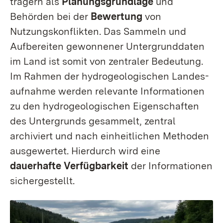
trägern als
Planungs­grundlage
und
Behörden bei der
Bewertung
von
Nutzungskonflikten.
Das Sammeln und
Aufbereiten gewonnener Untergrund­daten
im Land ist somit von zentraler Bedeutung.
Im Rahmen der hydro­geo­lo­gischen Landes­
aufnahme werden relevante Informationen
zu den hydro­geo­lo­gischen Eigen­schaften
des Untergrunds gesammelt, zentral
archiviert und nach einheit­lichen Methoden
ausgewertet.
Hierdurch wird eine
dauerhafte Verfüg­barkeit
der Informationen
sichergestellt.