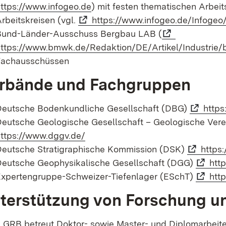
ttps://www.infogeo.de
) mit festen thematischen Arbe
rbeitskreisen (vgl.
https://www.infogeo.de/Infoge
Bund-Länder-Ausschuss Bergbau LAB (
ttps://www.bmwk.de/Redaktion/DE/Artikel/Industrie
Fachausschüssen
rbände und Fachgruppen
Deutsche Bodenkundliche Gesellschaft (DBG)
http
eutsche Geologische Gesellschaft – Geologische Ver
ttps://www.dggv.de/
Deutsche Stratigraphische Kommission (DSK)
https:
Deutsche Geophysikalische Gesellschaft (DGG)
htt
Expertengruppe-Schweizer-Tiefenlager (ESchT)
htt
terstützung von Forschung u
LGRB betreut Doktor- sowie Master- und Diplomarbeiten 