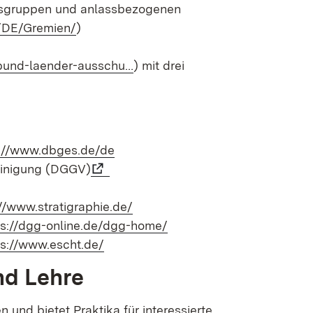
itsgruppen und anlassbezogenen
o/DE/Gremien/
)
/bund-laender-ausschu…
) mit drei
s://www.dbges.de/de
einigung (DGGV)
//www.stratigraphie.de/
ps://dgg-online.de/dgg-home/
ps://www.escht.de/
nd Lehre
und bietet Praktika für interessierte