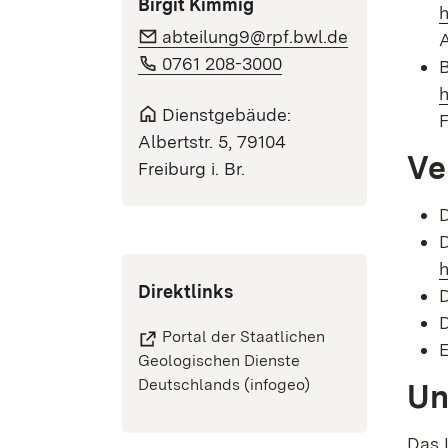
Birgit Kimmig
h
abteilung9@rpf.bwl.de
A
0761 208-3000
h
Dienstgebäude:
Albertstr. 5, 79104
Ve
Freiburg i. Br.
D
h
Direktlinks
Portal der Staatlichen
Geologischen Dienste
Deutschlands (infogeo)
Un
Das 