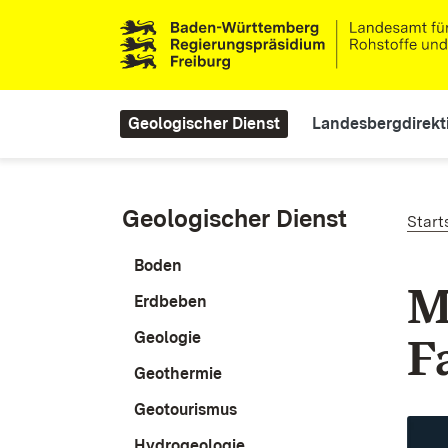
Direkt zum Inhalt
Main navigation
Geologischer Dienst
Landesbergdirekt
Pf
Geologischer Dienst
Start
Boden
M
Erdbeben
Geologie
F
Geothermie
Geotourismus
Hydrogeologie