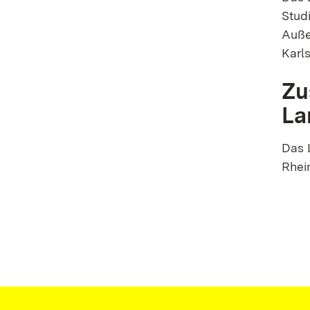
Stud
Auße
Karls
Zu
La
Das 
Rhei