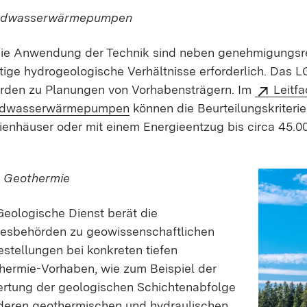
ndwasserwärmepumpen
die Anwendung der Technik sind neben genehmigungs­r
tige hydro­geologische Verhältnisse erforderlich. Das 
rden zu Planungen von Vorhabens­trägern.
Im
Leitf
dwasser­wärmepumpen
können die Beurteilungs­kriteri
lienhäuser oder mit einem Energie­entzug bis circa 45
e Geothermie
Geologische Dienst berät die
esbehörden zu geowissenschaftlichen
estellungen bei konkreten tiefen
hermie-Vorhaben, wie zum Beispiel der
rtung der geologischen Schichtenabfolge
deren geothermischen und hydraulischen