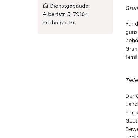
Dienstgebäude:
Gru
Albertstr. 5, 79104
Freiburg i. Br.
Für 
güns
behö
Grun
fami
Tief
Der 
Land
Frag
Geot
Bewe
und 