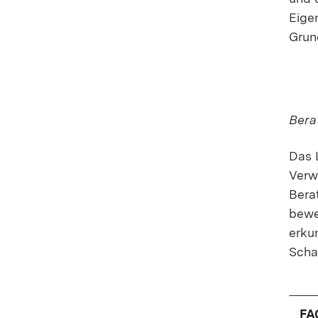
Eige
Grun
Bera
Das
Verw
Bera
bewe
erku
Schad
FA