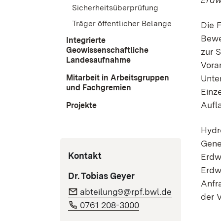
Sicherheitsüberprüfung
Träger öffentlicher Belange
Die 
Bewe
Integrierte
Geowissenschaftliche
zur 
Landesaufnahme
Vora
Mitarbeit in Arbeitsgruppen
Unte
und Fachgremien
Einz
Aufl
Projekte
Hydr
Gene
Kontakt
Erdw
Erdw
Dr. Tobias Geyer
Anfr
abteilung9@rpf.bwl.de
der 
0761 208-3000