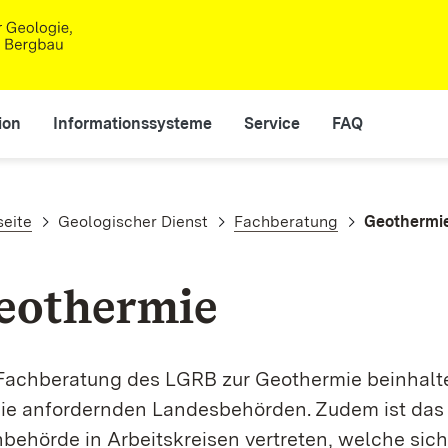
ion
Informationssysteme
Service
FAQ
adnavigation
seite
Geologischer Dienst
Fachberatung
Geothermi
eothermie
Fachberatung des LGRB zur Geothermie beinhalt
die anfordernden Landesbehörden. Zudem ist das
behörde in Arbeitskreisen vertreten, welche sic