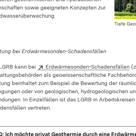
nschaften sowie geeigneten Konzepten zur
dwasserüberwachung.
Tiefe Geo
tung bei Erdwärmesonden-Schadensfällen
LGRB kann bei
Erdwärmesonden-Schadensfällen
(z
altungs­behörden als geowissen­schaft­liche Fachbehö
tung beinhaltet zum Beispiel die Bewertung der räuml
gungen oder von geologischen, hydrogeologischen und
ndungen. In Einzelfällen ist das LGRB in Arbeitskreise
ens­fällen vertreten.
Q: Ich möchte privat Geothermie durch eine Erdwärme