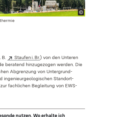
thermie
. B.
Staufen i. Br.
) von den Unteren
rde beratend hinzugezogen werden. Die
ichen Abgrenzung von Unter­grund­
 ingenieur­geologischen Standort­
n zur fachlichen Begleitung von EWS-
sonde nutzen. Wo erhalte ich