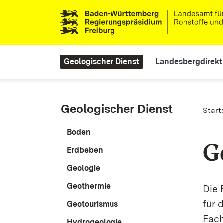
Direkt zum Inhalt
Main navigation
Geologischer Dienst
Landesbergdirekt
Pf
Geologischer Dienst
Start
Boden
G
Erdbeben
Geologie
Geothermie
Die 
für 
Geotourismus
Fach
Hydrogeologie