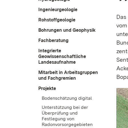
Ingenieurgeologie
Das 
Rohstoffgeologie
vom 
Bohrungen und Geophysik
unte
Fachberatung
Bund
zent
Integrierte
Geowissenschaftliche
Sent
Landesaufnahme
Acke
Mitarbeit in Arbeitsgruppen
Bopa
und Fachgremien
Projekte
Bodenschätzung digital
Unterstützung bei der
Überprüfung und
Festlegung von
Radonvorsorgegebieten