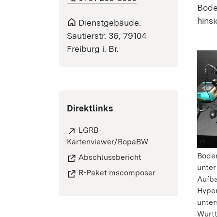
Bode
hin­s
Dienstgebäude:
Sautierstr. 36, 79104
Freiburg i. Br.
Direktlinks
LGRB-
Kartenviewer/BopaBW
Bode
Abschlussbericht
unte
R-Paket mscomposer
Aufba
Hyper
unter
Würt