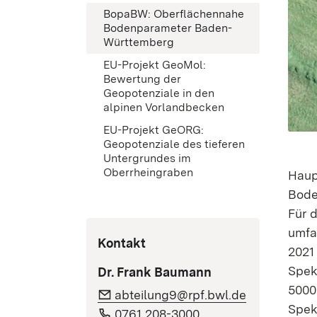
BopaBW: Oberflächennahe
Bodenparameter Baden-
Württemberg
EU-Projekt GeoMol:
Bewertung der
Geopotenziale in den
alpinen Vorlandbecken
EU-Projekt GeORG:
Geopotenziale des tieferen
Untergrundes im
Oberrheingraben
Haup
Bode
Für 
umfa
Kontakt
2021
Spek
Dr. Frank Baumann
5000
abteilung9@rpf.bwl.de
Spek
0761 208-3000