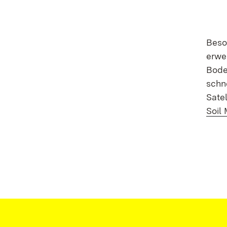
Beso
erwe
Bode
schn
Sate
Soil