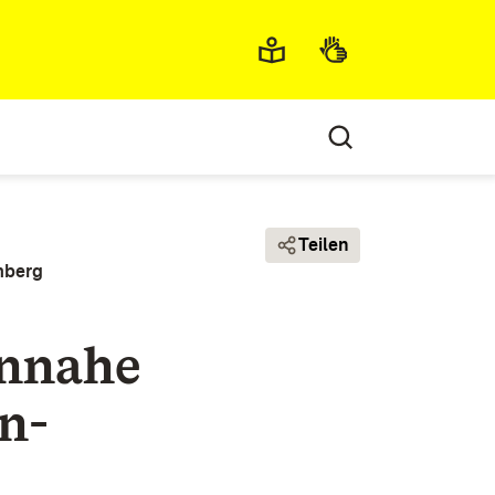
Metamenü
Teilen
mberg
nnahe
n-