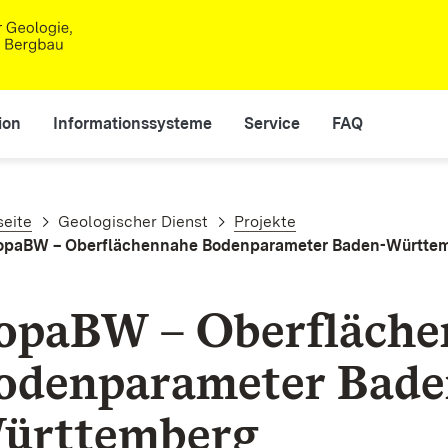
ion
Informationssysteme
Service
FAQ
adnavigation
seite
Geologischer Dienst
Projekte
opaBW – Oberflächennahe Bodenparameter Baden-Württe
opaBW – Oberfläche
odenparameter Bade
ürttemberg