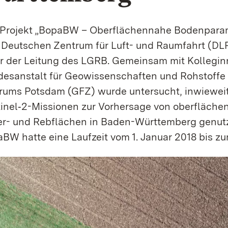
Projekt „BopaBW – Oberflächennahe Bodenparam
Deutschen Zentrum für Luft- und Raumfahrt (DLR) 
r der Leitung des LGRB. Gemeinsam mit Kollegin
esanstalt für Geo­wissenschaften und Rohstoff
rums Potsdam (GFZ) wurde untersucht, inwieweit 
inel‑2-Missionen zur Vorhersage von ober­flächen
r- und Rebflächen in Baden-Württemberg genutz
BW hatte eine Laufzeit vom 1. Januar 2018 bis z