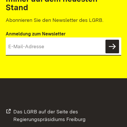
Stand
Abonnieren Sie den Newsletter des LGRB.
Anmeldung zum Newsletter
News
Das LGRB auf der Seite des
Regierungspräsidiums Freiburg