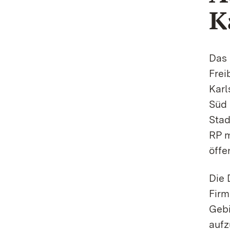
K
Das 
Frei
Karl
Süd 
Stad
RP m
öffe
Die 
Firm
Gebi
aufz