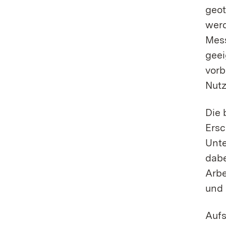
geot
werd
Mess
geei
vorb
Nutz
Die 
Ersc
Unte
dabe
Arbe
und 
Aufs