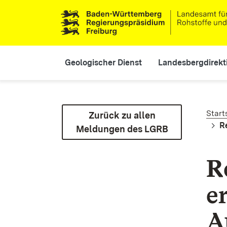
Direkt zum Inhalt
Main navigation
Geologischer Dienst
Landesbergdirekt
Pf
Start
Zurück zu allen
R
Meldungen des LGRB
R
e
A