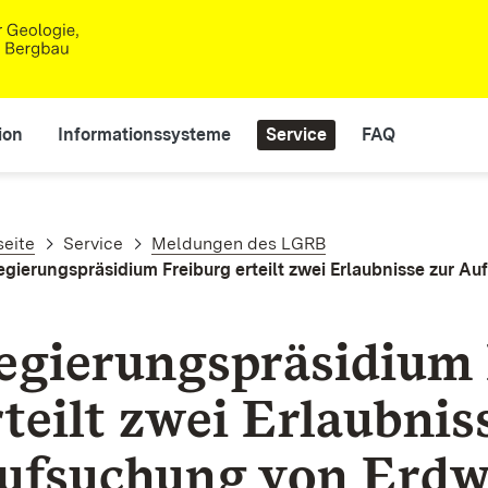
ion
Informationssysteme
Service
FAQ
adnavigation
seite
Service
Meldungen des LGRB
egierungspräsidium Freiburg erteilt zwei Erlaubnisse zur 
egierungspräsidium 
rteilt zwei Erlaubnis
ufsuchung von Erd