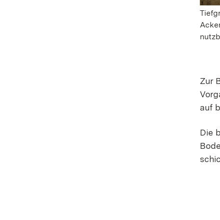
Tiefg
Acker
nutzb
Zur 
Vorg
auf 
Die 
Bode
schi