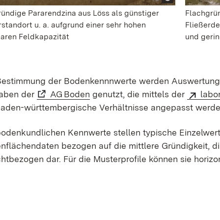
ründige Pararendzina aus Löss als günstiger
Flachgrün
standort u. a. aufgrund einer sehr hohen
Fließerd
aren Feldkapazität
und gerin
Bestimmung der Bodenkennnwerte werden Auswertungs
aben der
AG Boden
genutzt, die mittels der
labo
baden-württembergische Verhältnisse angepasst werde
bodenkundlichen Kennwerte stellen typische Einzelwerte 
nflächendaten bezogen auf die mittlere Gründigkeit, d
chtbezogen dar. Für die Musterprofile können sie horizo