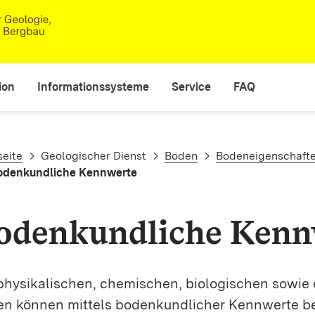
ion
Informationssysteme
Service
FAQ
adnavigation
seite
Geologischer Dienst
Boden
Bodeneigenschaft
odenkundliche Kennwerte
odenkundliche Kenn
physikalischen, chemischen, biologischen sowie
n können mittels boden­kund­licher Kennwerte be