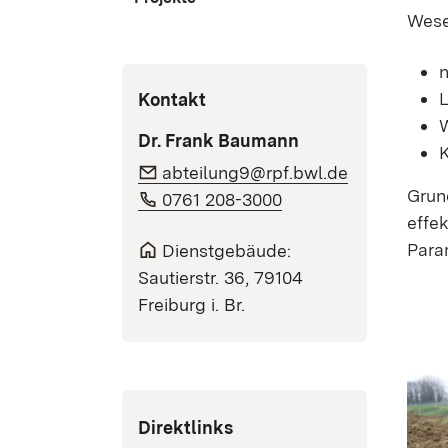
Wese
n
L
Kontakt
W
Dr. Frank Baumann
K
abteilung9@rpf.bwl.de
Grun
0761 208-3000
effe
Para
Dienstgebäude:
Sautierstr. 36, 79104
Freiburg i. Br.
Direktlinks