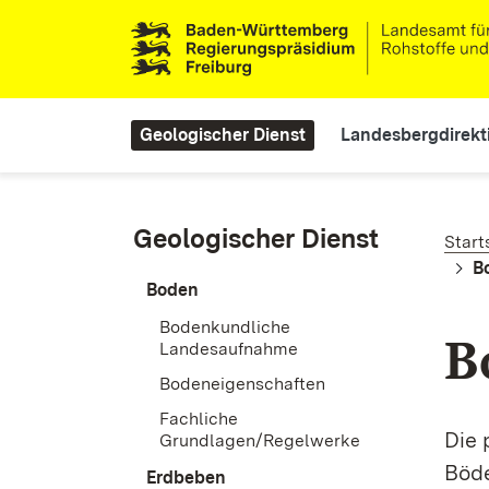
Direkt zum Inhalt
Main navigation
Geologischer Dienst
Landesbergdirekt
Pf
Geologischer Dienst
Start
B
Boden
Bodenkundliche
B
Landesaufnahme
Bodeneigenschaften
Fachliche
Die 
Grundlagen/Regelwerke
Böde
Erdbeben